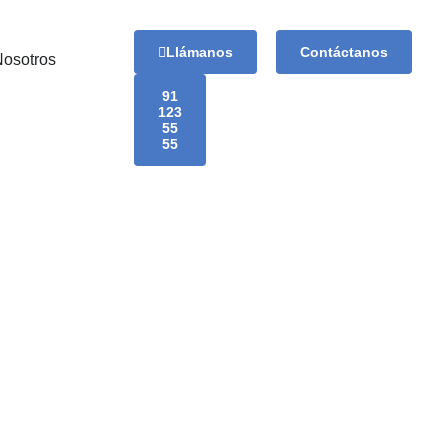
Llámanos
Contáctanos
Nosotros
91
123
55
55